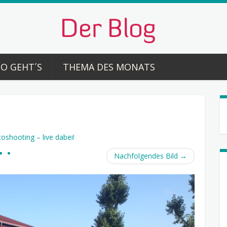
SO GEHT´S
THEMA DES MONATS
oshooting – live dabei!
Nachfolgendes Bild
→