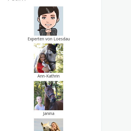
Experten von Loesdau
Ann-Kathrin
Janina