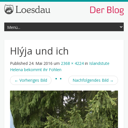
Hlýja und ich
Published
24. Mai 2016
um
2368 × 4224
in
Islandstute
Helena bekommt ihr Fohlen
←
Vorheriges Bild
Nachfolgendes Bild
→