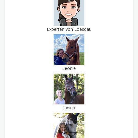
Experten von Loesdau
Leonie
Janina