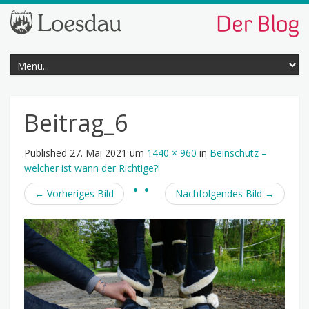
Beitrag_6
Published
27. Mai 2021
um
1440 × 960
in
Beinschutz –
welcher ist wann der Richtige?!
←
Vorheriges Bild
Nachfolgendes Bild
→