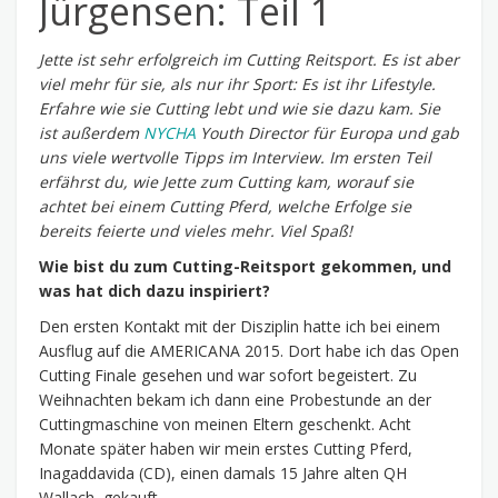
Jürgensen: Teil 1
Jette ist sehr erfolgreich im Cutting Reitsport. Es ist aber
viel mehr für
sie,
als nur ihr Sport
:
Es ist ihr Lifestyle.
Erfahre wie sie Cutting lebt und wie
sie dazu kam.
Sie
ist außerdem
NYCHA
Youth
Director
für Europa
und gab
uns viele wertvolle Tipps im Interview.
Im ersten Teil
erfährst du, wie Jette zum Cutting kam,
worauf sie
achtet bei einem Cutting Pferd,
welche Erfolge sie
bereits feierte
und vieles mehr. Viel Spaß!
Wie bist du zum Cutting-Reitsport gekommen, und
was hat dich dazu inspiriert?
Den ersten Kontakt mit der Disziplin hatte ich bei einem
Ausflug auf die AMERICANA 2015. Dort habe ich das Open
Cutting Finale gesehen und war sofort begeistert. Zu
Weihnachten bekam ich dann eine Probestunde an der
Cuttingmaschine von meinen Eltern geschenkt. Acht
Monate später haben wir mein erstes Cutting Pferd,
Inagaddavida (CD), einen damals 15 Jahre alten QH
Wallach, gekauft.