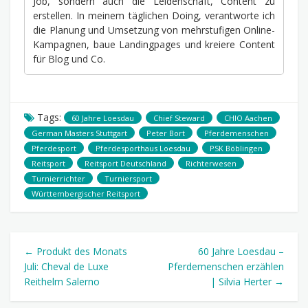
Job, sondern auch die Leidenschaft, Content zu
erstellen. In meinem täglichen Doing, verantworte ich
die Planung und Umsetzung von mehrstufigen Online-
Kampagnen, baue Landingpages und kreiere Content
für Blog und Co.
Tags:
60 Jahre Loesdau
Chief Steward
CHIO Aachen
German Masters Stuttgart
Peter Bort
Pferdemenschen
Pferdesport
Pferdesporthaus Loesdau
PSK Böblingen
Reitsport
Reitsport Deutschland
Richterwesen
Turnierrichter
Turniersport
Württembergischer Reitsport
← Produkt des Monats
60 Jahre Loesdau –
Juli: Cheval de Luxe
Pferdemenschen erzählen
Reithelm Salerno
| Silvia Herter →